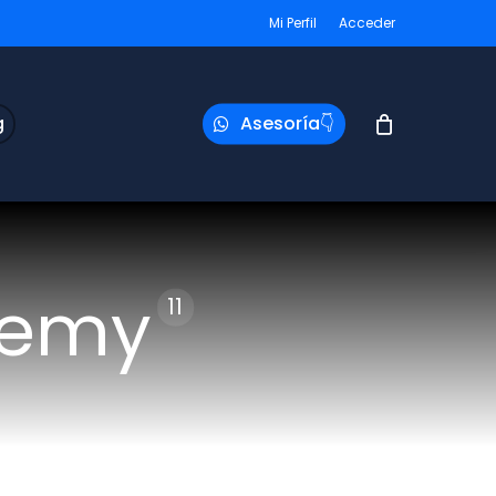
Mi Perfil
Acceder
g
Asesoría👇
demy
11