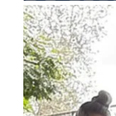
¿Humanizar
el
deporte?