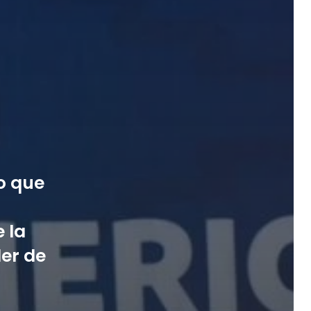
lo que
 la
der de