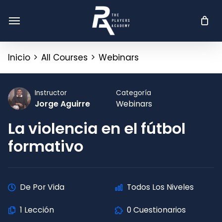
Skip
Menu
Menu
to
main
content
Inicio
All Courses
Webinars
Instructor
Categoría
Jorge Aguirre
Webinars
La violencia en el fútbol
formativo
De Por Vida
Todos Los Niveles
1 Lección
0 Cuestionarios