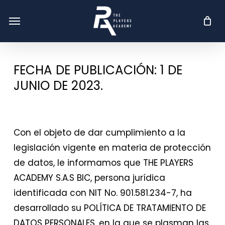
Skip
Menu
Menu
to
main
content
FECHA DE PUBLICACIÓN: 1 DE
JUNIO DE 2023.
Con el objeto de dar cumplimiento a la
legislación vigente en materia de protección
de datos, le informamos que THE PLAYERS
ACADEMY S.A.S BIC, persona jurídica
identificada con NIT No. 901.581.234-7, ha
desarrollado su POLÍTICA DE TRATAMIENTO DE
DATOS PERSONALES, en la que se plasman las