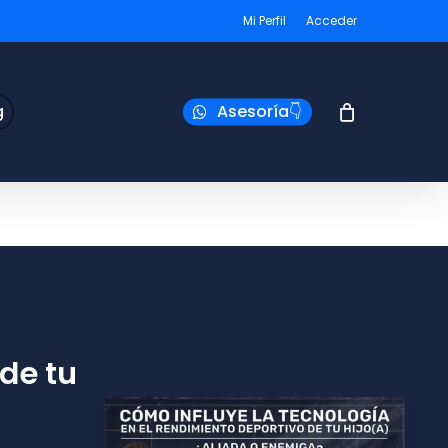
Mi Perfil
Acceder
g
Asesoría👇
de tu