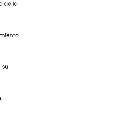
o de la
amiento
n su
e