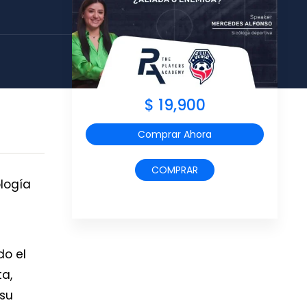
$ 19,900
Comprar Ahora
COMPRAR
ología
do el
ta,
 su