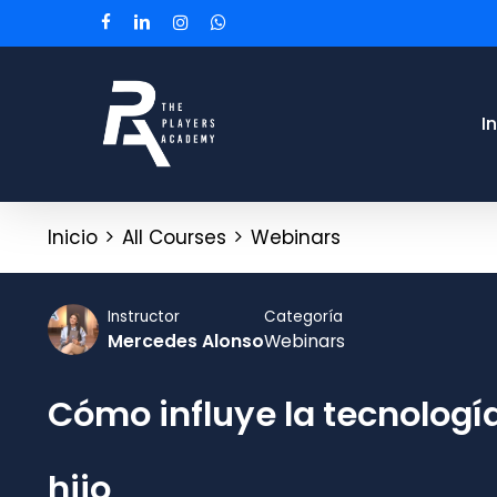
Skip
Menu
facebook
linkedin
instagram
whatsapp
to
main
content
I
Inicio
All Courses
Webinars
Instructor
Categoría
Mercedes Alonso
Webinars
Cómo influye la tecnología
hijo