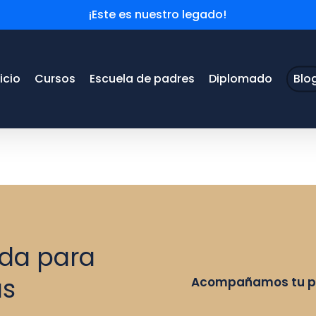
¡Este es nuestro legado!
nicio
Cursos
Escuela de padres
Diplomado
Blo
ada para
as
Acompañamos tu pr