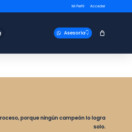
Mi Perfil
Acceder
g
Asesoría👇
oceso, porque ningún campeón lo logra
solo.