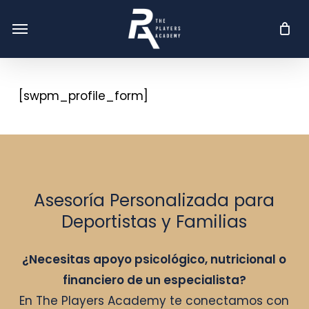
Skip
Menu
Menu
to
main
content
[swpm_profile_form]
Asesoría Personalizada para
Deportistas y Familias
¿Necesitas apoyo psicológico, nutricional o
financiero de un especialista?
En The Players Academy te conectamos con