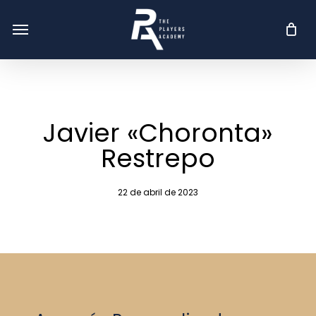
Skip
Menu
Menu
to
main
content
Javier «Choronta»
Restrepo
22 de abril de 2023