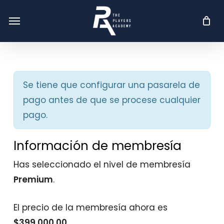
Skip
Menu
Menu
to
main
content
Se tiene que configurar una pasarela de
pago antes de que se procese cualquier
pago.
Información de membresía
Has seleccionado el nivel de membresía
Premium
.
El precio de la membresía ahora es
$399,000.00
.