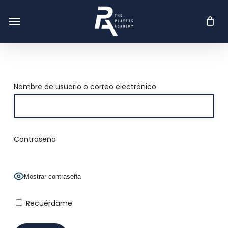
Skip
Menu
Menu
to
main
content
Nombre de usuario o correo electrónico
Contraseña
Mostrar contraseña
Recuérdame