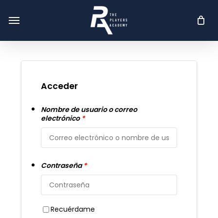
Skip
Menu
Menu
to
main
content
Acceder
Nombre de usuario o correo
electrónico
*
Contraseña
*
Recuérdame